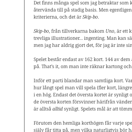
Det finns många spel som jag betraktar som kl
återvända till på stadig basis. Men egentlige
kriterierna, och det är
Skip-bo
.
Skip-bo
, från tillverkarna bakom
Uno
, är ett
trevliga illustrationer… ingenting. Man kan s
men jag har aldrig gjort det, för jag är inte si
Spelet består endast av 162 kort. 144 av dem
på. That’s it, om man inte räknar kartong och
Inför ett parti blandar man samtliga kort. Va
hur långt spel man vill spela (fler kort, läng
i en hög. Endast det översta kortet är synligt
de översta korten försvinner härifrån vänder
är alltså
alltid
synligt. Spelets mål är att töm
Förutom den hemliga korthögen får varje spe
själv får titta på, men vilka naturligtvis bör 