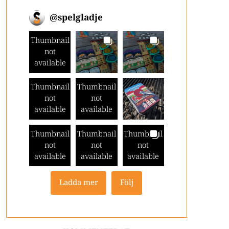
@
spelgladje
Thumbnail
not
available
Thumbnail
Thumbnail
not
not
available
available
Thumbnail
Thumbnail
Thumbnail
not
not
not
available
available
available
Ladda mer
Följ