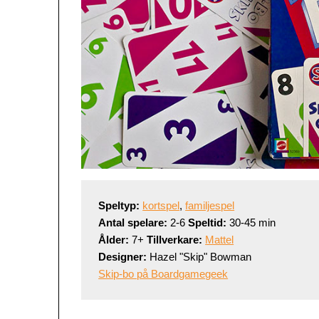
Speltyp:
kortspel
, 
familjespel
Antal spelare: 
2-6 
Speltid: 
Ålder: 
7+
 Tillverkare: 
Mattel
Designer:
Skip-bo på Boardgamegeek