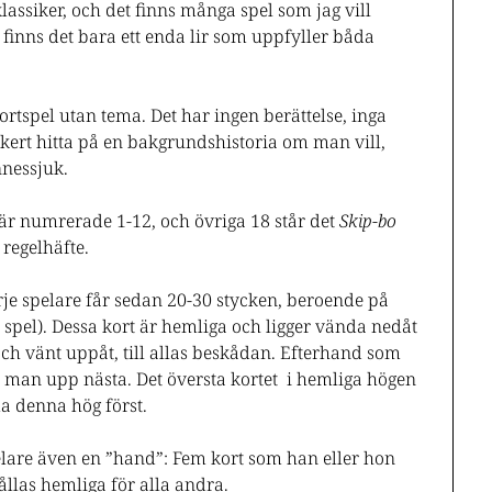
assiker, och det finns många spel som jag vill
n finns det bara ett enda lir som uppfyller båda
 kortspel utan tema. Det har ingen berättelse, inga
äkert hitta på en bakgrundshistoria om man vill,
nnessjuk.
 är numrerade 1-12, och övriga 18 står det
Skip-bo
 regelhäfte.
rje spelare får sedan 20-30 stycken, beroende på
re spel). Dessa kort är hemliga och ligger vända nedåt
 och vänt uppåt, till allas beskådan. Efterhand som
 man upp nästa. Det översta kortet i hemliga högen
ma denna hög först.
lare även en ”hand”: Fem kort som han eller hon
hållas hemliga för alla andra.