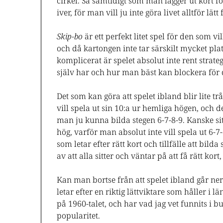
cirkel. Så samtidigt som man lägger ut kort f
iver, för man vill ju inte göra livet alltför lä
Skip-bo
är ett perfekt litet spel för den som vil
och då kartongen inte tar särskilt mycket plats
komplicerat är spelet absolut inte rent strateg
själv har och hur man bäst kan blockera för 
Det som kan göra att spelet ibland blir lite t
vill spela ut sin 10:a ur hemliga högen, och
man ju kunna bilda stegen 6-7-8-9. Kanske si
hög, varför man absolut inte vill spela ut 6
som letar efter rätt kort och tillfälle att bild
av att alla sitter och väntar på att få rätt kort
Kan man bortse från att spelet ibland går ner
letar efter en riktig lättviktare som håller i 
på 1960-talet, och har vad jag vet funnits i b
popularitet.