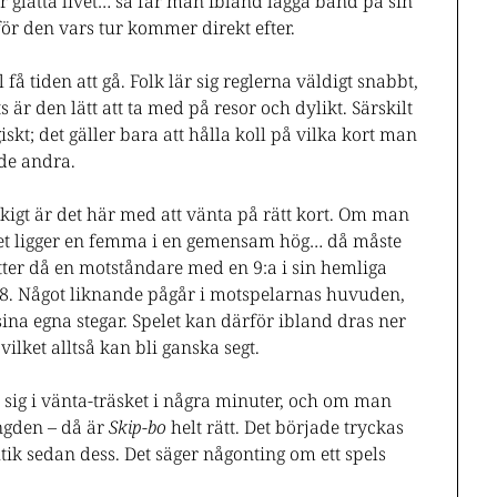
ör glatta livet… så får man ibland lägga band på sin
tt för den vars tur kommer direkt efter.
l få tiden att gå. Folk lär sig reglerna väldigt snabbt,
 är den lätt att ta med på resor och dylikt. Särskilt
iskt; det gäller bara att hålla koll på vilka kort man
de andra.
råkigt är det här med att vänta på rätt kort. Om man
 det ligger en femma i en gemensam hög… då måste
tter då en motståndare med en 9:a i sin hemliga
-7-8. Något liknande pågår i motspelarnas huvuden,
a sina egna stegar. Spelet kan därför ibland dras ner
, vilket alltså kan bli ganska segt.
 sig i vänta-träsket i några minuter, och om man
längden – då är
Skip-bo
helt rätt. Det började tryckas
utik sedan dess. Det säger någonting om ett spels