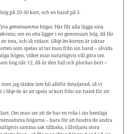
g hög på 20-30 kort, och en hand på 5.
 fyra
gemensamma
högar. Här får alla lägga sina
 sekvens; om en etta ligger i en gemensam hög, då får
en trea, och så vidare. (
Skip-bo
-korten är jokrar
Korten som spelas ut tar man från sin hand – såvida
mliga högen, vilket man naturligtvis vill göra om
am hög når 12, då är den full och plockas bort –
 men jag tänkte inte bli alltför detaljerad, så vi
r i
Skip-bo
är att spela ut kort från sin hand för att
lart. Om man ser att de har en tvåa i sin hemliga
 gemensamma högarna – bara för att hindra de andra
ligtvis samma sak tillbaka, i illviljans stora