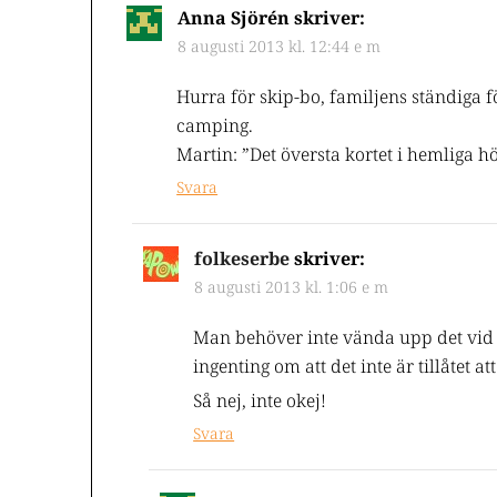
Anna Sjörén
skriver:
8 augusti 2013 kl. 12:44 e m
Hurra för skip-bo, familjens ständiga fö
camping.
Martin: ”Det översta kortet i hemliga hö
Svara
folkeserbe
skriver:
8 augusti 2013 kl. 1:06 e m
Man behöver inte vända upp det vid s
ingenting om att det inte är tillåtet at
Så nej, inte okej!
Svara