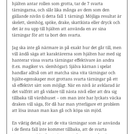
hjälten antar rollen som grotta, tar de 7 svarta
tärningarna, och slår lika många av dem som den
gällande nivån (i detta fall 1 tärning). Möjliga resultat är
skelett, slemhög, spöke, drake, skattkista eller dryck och
det är nu upp till hjälten att använda en av sina
tärningar för att ta bort den svarta.
Jag ska inte gå närmare in på exakt hur det går till, men
vill ändå säga att karaktärerna som hjälten har med sig
hanterar vissa svarta tärningar effektivare än andra
(t.ex. magiker vs. slemhögar). Själva kärnan i spelat
handlar alltså om att matcha sina vita tärningar och
hjälte-egenskaper mot grottans svarta tärningar på ett
så effektivt sätt som möjligt. När en nivå är avklarad är
det valfritt att gå vidare till nästa nivå eller att dra sig
tillbaka till värdshuset – om man inte har lyckats väcka
draken vill säga, för då har man ytterligare ett problem
att lösa innan man kan gå och köpa sin mjöd.
En viktig detalj är att de vita tärningar som är använda
i de flesta fall inte kommer tillbaka, att de svarta