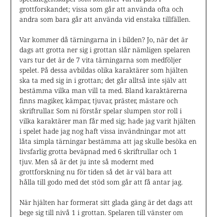
grottforskandet; vissa som går att använda ofta och
andra som bara går att använda vid enstaka tillfällen.
Var kommer då tärningarna in i bilden? Jo, när det är
dags att grotta ner sig i grottan slår nämligen spelaren
vars tur det är de 7 vita tärningarna som medföljer
spelet. På dessa avbildas olika karaktärer som hjälten
ska ta med sig in i grottan; det går alltså inte själv att
bestämma vilka man vill ta med. Bland karaktärerna
finns magiker, kämpar, tjuvar, präster, mästare och
skriftrullar. Som ni förstår spelar slumpen stor roll i
vilka karaktärer man får med sig; hade jag varit hjälten
i spelet hade jag nog haft vissa invändningar mot att
låta simpla tärningar bestämma att jag skulle besöka en
livsfarlig grotta beväpnad med 6 skriftrullar och 1
tjuv. Men så är det ju inte så modernt med
grottforskning nu för tiden så det är väl bara att
hålla till godo med det stöd som går att få antar jag.
När hjälten har formerat sitt glada gäng är det dags att
bege sig till nivå 1 i grottan. Spelaren till vänster om