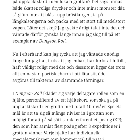
på upptäcktsfärd i den lokala grottan? Det sägs finnas
både skatter, roliga drycker och inte minst monster där,
så glöm inte att blåsa upp bröstkorgen, ta på
långkalsongerna och packa med ett stort till medelstort
vapen. Låter det skoj? Jag tyckte ärligt talat inte det och
väntade därför ganska länge innan jag slog till på ett
exemplar av
Dungeon Roll
.
Nu i efterhand kan jag tycka att jag väntade onödigt
länge för jag har, trots att jag enbart har förlorat hittills,
haft väldigt roligt med det och dessutom ligger det trots
allt en nästan poetisk charm i att låta sitt öde
avgöras till takterna av slamrande tärningar.
I
Dungeon Roll
ikläder sig varje deltagare rollen som en
hjälte, personifierad av ett hjältekort, som ska gå på
upptäcktsfärd i en grotta med totalt 10 nivåer. Spelets
mål är att ta sig så många nivåer in i grottan som
möjligt för att på så sätt samla erfarenhetspoäng (XP);
den som har samlat flest poäng efter 3 expeditioner i
grottan vinner. Varje hjälte har individuella
specialegenskaper som kommer väl till pass i