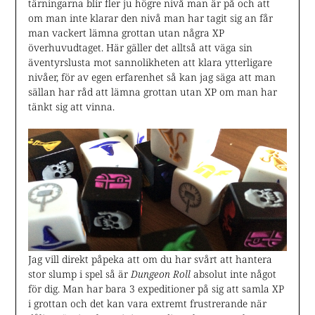
tärningarna blir fler ju högre nivå man är på och att
om man inte klarar den nivå man har tagit sig an får
man vackert lämna grottan utan några XP
överhuvudtaget. Här gäller det alltså att väga sin
äventyrslusta mot sannolikheten att klara ytterligare
nivåer, för av egen erfarenhet så kan jag säga att man
sällan har råd att lämna grottan utan XP om man har
tänkt sig att vinna.
Jag vill direkt påpeka att om du har svårt att hantera
stor slump i spel så är
Dungeon Roll
absolut inte något
för dig. Man har bara 3 expeditioner på sig att samla XP
i grottan och det kan vara extremt frustrerande när