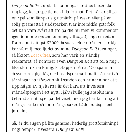
Dungeon Rolls
största behållningar är dess busenkla
upplägg, korta speltid och lilla format. Det här är alltså
ett spel som lämpar sig utmärkt på resan eller på en
solig gräsmatta i stadsparken (var inte rädda gott folk,
det kan vara svårt att tro på det nu men vi kommer dit
igen (om inte ryssen kommer, vill säga)). Jag ser redan
fram emot att, på X2000, besvara elden från en skrikig
barnfamilj med ljudet av mina
Dungeon Roll
-tärningar,
så liksom
Lost Cities
, som har varit en ständig
reskamrat, så kommer även
Dungeon Roll
att följa mig i
lika stor utsträckning. Prislappen på ca. 150 spänn är
dessutom löjligt låg med brädspelsmått mätt, så när två
tärningar har försvunnit i sanden och hunden har ätit
upp några av hjältarna är det bara att investera
månadspengen i ett nytt. Själv skulle jag absolut inte
behandla mitt spel på det viset, men jag har lärt mig att
många tänker så om många saker, både brädspel och
jordklot.
Så, är du sugen på lite gammal hederlig grottforskning i
högt tempo? Investera i
Dungeon Roll
!