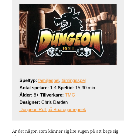
Speltyp: 
familjespel
, 
tärningsspel
Antal spelare:
 1-4 
Speltid:
 15-30 min  
Ålder:
 8+
 Tillverkare:
TMG
Designer:
 Chris Darden
Dungeon Roll på Boardgamegeek
Är det någon som känner sig lite sugen på att bege sig