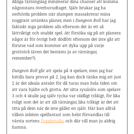
dåliga tärningslag minimerar dina chanser att komma
någonstans överhuvudtaget. Själv brukar jag ha
oerhörda problem när slumpen massakrerar mina
noggrant uttänkta planer, men i
Dungeon Roll
har jag
faktiskt inga problem alls eftersom det är ett så
lättviktigt och snabbt spel. Att försöka sig på att planera
något är för övrigt helt dödfött eftersom det inte går att
förutse vad som kommer att dyka upp på varje
grottnivå (även det bestäms ju av tärningar,
remember?).
Dungeon Roll
går att spela på 4 spelare, men jag har
hittills bara provat på 2. Jag kan dock tänka mig att just
2 är det ideala antalet för då turas man hela tiden om
att vara hjälte och grotta. Att sitta sysslolös som spelare
3 och 4 skulle jag själv tycka var olidligt tråkigt, för lika
roligt som det är att slå tärningar, lika tråkigt är det att
titta på dem när de inte gäller en själv. Här kan alltså
vilken inbiten spelfantast som helst förvandlas till
värsta sortens
Yuppienalle
, och där vill man ju aldrig
hamna.