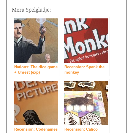
Mera Spelglädje:
Nations: The dice game
Recension: Spank the
+ Unrest (exp)
monkey
Recension: Codenames
Recension: Calico