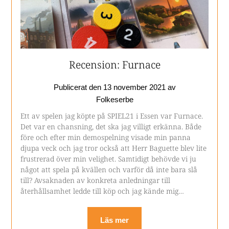
Recension: Furnace
Publicerat den
13 november 2021
av
Folkeserbe
Ett av spelen jag köpte på SPIEL21 i Essen var Furnace.
Det var en chansning, det ska jag villigt erkänna. Både
före och efter min demospelning visade min panna
djupa veck och jag tror också att Herr Baguette blev lite
frustrerad över min velighet. Samtidigt behövde vi ju
något att spela på kvällen och varför då inte bara slå
till? Avsaknaden av konkreta anledningar till
återhållsamhet ledde till köp och jag kände mig…
Läs mer