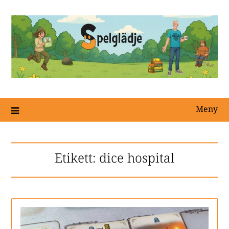
Meny
Etikett:
dice hospital