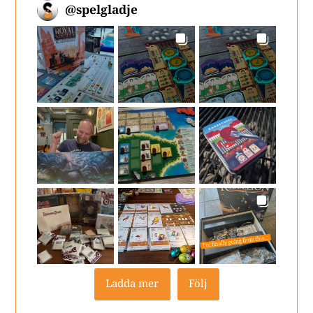
@
spelgladje
Ladda mer
Följ