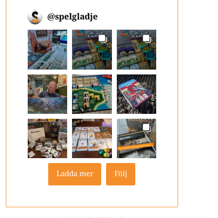
@
spelgladje
Ladda mer
Följ