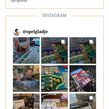
Spelglädje
INSTAGRAM
@
spelgladje