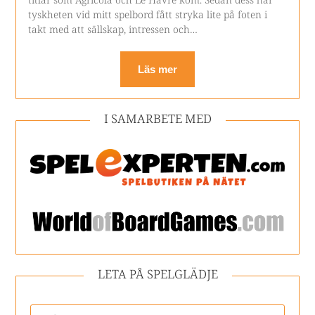
tyskheten vid mitt spelbord fått stryka lite på foten i
takt med att sällskap, intressen och…
Läs mer
I SAMARBETE MED
LETA PÅ SPELGLÄDJE