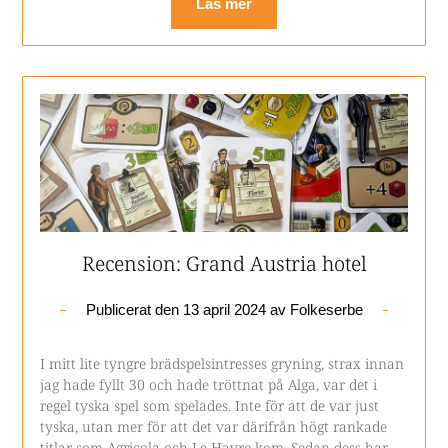
Läs mer
Recension: Grand Austria hotel
Publicerat den
13 april 2024
av
Folkeserbe
I mitt lite tyngre brädspelsintresses gryning, strax innan
jag hade fyllt 30 och hade tröttnat på Alga, var det i
regel tyska spel som spelades. Inte för att de var just
tyska, utan mer för att det var därifrån högt rankade
titlar som Agricola och Le Havre kom. Sedan dess har