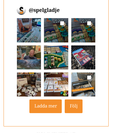
@
spelgladje
Ladda mer
Följ