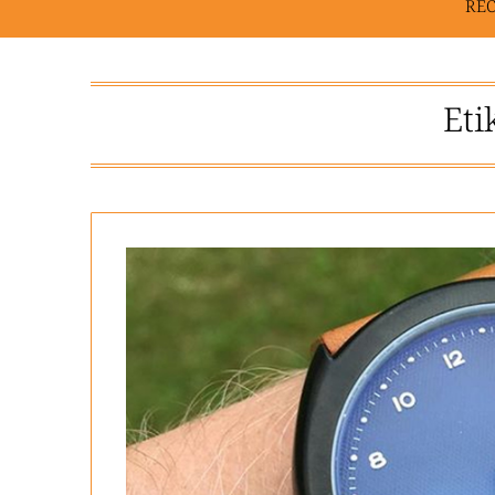
RE
Eti