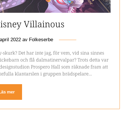
isney Villainous
april 2022
av
Folkeserbe
skurk? Det har inte jag, för vem, vid sina sinnes
flickebarn och flå dalmatinervalpar? Trots detta var
 designstudion Prospero Hall som räknade fram att
kefulla klantarslen i gruppen brädspelare…
Läs mer