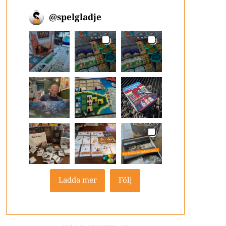
@
spelgladje
Ladda mer
Följ