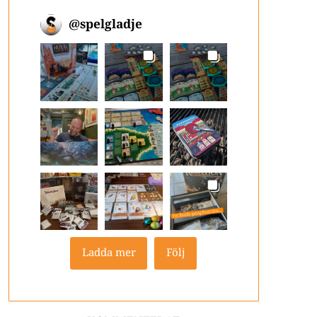
@
spelgladje
Ladda mer
Följ