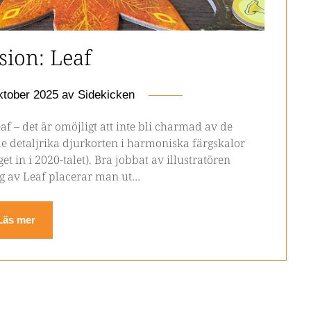
sion: Leaf
ktober 2025
av
Sidekicken
af – det är omöjligt att inte bli charmad av de
e detaljrika djurkorten i harmoniska färgskalor
et in i 2020-talet). Bra jobbat av illustratören
ng av Leaf placerar man ut…
Läs mer