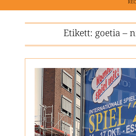
RE
Etikett:
goetia – 