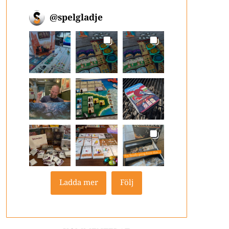
@
spelgladje
Ladda mer
Följ