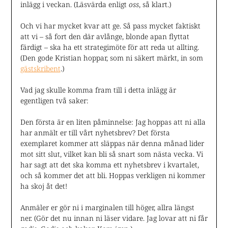
inlägg i veckan. (Läsvärda enligt
oss
, så klart.)
Och vi har mycket kvar att ge. Så pass mycket faktiskt
att vi – så fort den där avlånge, blonde apan flyttat
färdigt – ska ha ett strategimöte för att reda ut allting.
(Den gode Kristian hoppar, som ni säkert märkt, in som
gästskribent
.)
Vad jag skulle komma fram till i detta inlägg är
egentligen två saker:
Den första är en liten påminnelse: Jag hoppas att ni alla
har anmält er till vårt nyhetsbrev? Det första
exemplaret kommer att släppas när denna månad lider
mot sitt slut, vilket kan bli så snart som nästa vecka. Vi
har sagt att det ska komma ett nyhetsbrev i kvartalet,
och så kommer det att bli. Hoppas verkligen ni kommer
ha skoj åt det!
Anmäler er gör ni i marginalen till höger, allra längst
ner. (Gör det nu innan ni läser vidare. Jag lovar att ni får