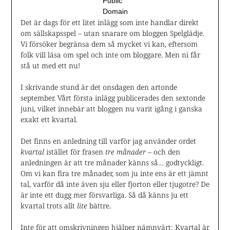
Public
Domain
Det är dags för ett litet inlägg som inte handlar direkt
om sällskapsspel – utan snarare om bloggen Spelglädje.
Vi försöker begränsa dem så mycket vi kan, eftersom
folk vill läsa om spel och inte om bloggare. Men ni får
stå ut med ett nu!
I skrivande stund är det onsdagen den artonde
september. Vårt första inlägg publicerades den sextonde
juni, vilket innebär att bloggen nu varit igång i ganska
exakt ett kvartal.
Det finns en anledning till varför jag använder ordet
kvartal
istället för frasen
tre månader
– och den
anledningen är att tre månader känns så… godtyckligt.
Om vi kan fira tre månader, som ju inte ens är ett jämnt
tal, varför då inte även sju eller fjorton eller tjugotre? De
är inte ett dugg mer försvarliga. Så då känns ju ett
kvartal trots allt
lite
bättre.
Inte för att omskrivningen hjälper nämnvärt: Kvartal är