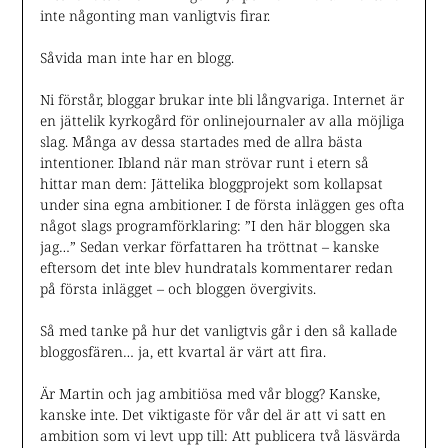
inte någonting man vanligtvis firar.
Såvida man inte har en blogg.
Ni förstår, bloggar brukar inte bli långvariga. Internet är
en jättelik kyrkogård för onlinejournaler av alla möjliga
slag. Många av dessa startades med de allra bästa
intentioner. Ibland när man strövar runt i etern så
hittar man dem: Jättelika bloggprojekt som kollapsat
under sina egna ambitioner. I de första inläggen ges ofta
något slags programförklaring: ”I den här bloggen ska
jag…” Sedan verkar författaren ha tröttnat – kanske
eftersom det inte blev hundratals kommentarer redan
på första inlägget – och bloggen övergivits.
Så med tanke på hur det vanligtvis går i den så kallade
bloggosfären… ja, ett kvartal är värt att fira.
Är Martin och jag ambitiösa med vår blogg? Kanske,
kanske inte. Det viktigaste för vår del är att vi satt en
ambition som vi levt upp till: Att publicera två läsvärda