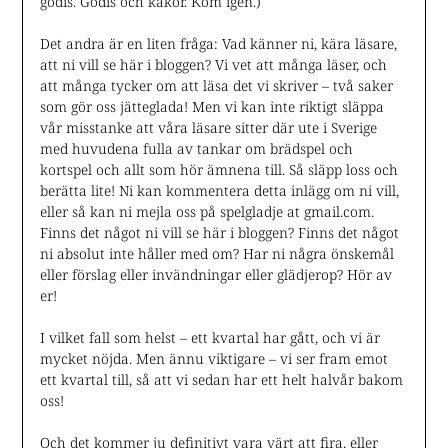
godis. Godis och kakor. Kom igen.)
Det andra är en liten fråga: Vad känner ni, kära läsare,
att ni vill se här i bloggen? Vi vet att många läser, och
att många tycker om att läsa det vi skriver – två saker
som gör oss jätteglada! Men vi kan inte riktigt släppa
vår misstanke att våra läsare sitter där ute i Sverige
med huvudena fulla av tankar om brädspel och
kortspel och allt som hör ämnena till. Så släpp loss och
berätta lite! Ni kan kommentera detta inlägg om ni vill,
eller så kan ni mejla oss på spelgladje at gmail.com.
Finns det något ni vill se här i bloggen? Finns det något
ni absolut inte håller med om? Har ni några önskemål
eller förslag eller invändningar eller glädjerop? Hör av
er!
I vilket fall som helst – ett kvartal har gått, och vi är
mycket nöjda. Men ännu viktigare – vi ser fram emot
ett kvartal till, så att vi sedan har ett helt halvår bakom
oss!
Och det kommer ju definitivt vara värt att fira, eller