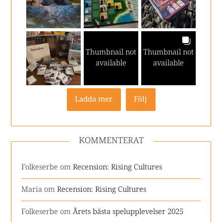
Thumbnail not
Thumbnail not
available
available
Ladda mer
Följ
KOMMENTERAT
Folkeserbe
om
Recension: Rising Cultures
Maria
om
Recension: Rising Cultures
Folkeserbe
om
Årets bästa spelupplevelser 2025