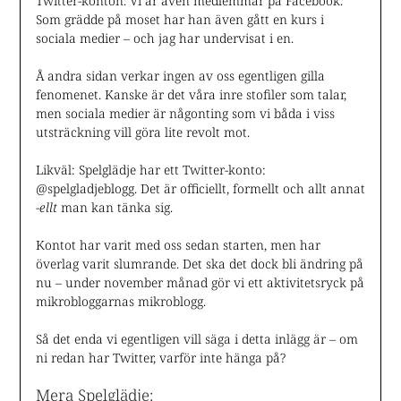
Twitter-konton. Vi är även medlemmar på Facebook.
Som grädde på moset har han även gått en kurs i
sociala medier – och jag har undervisat i en.
Å andra sidan verkar ingen av oss egentligen gilla
fenomenet. Kanske är det våra inre stofiler som talar,
men sociala medier är någonting som vi båda i viss
utsträckning vill göra lite revolt mot.
Likväl: Spelglädje har ett Twitter-konto:
@spelgladjeblogg. Det är officiellt, formellt och allt annat
-ellt
man kan tänka sig.
Kontot har varit med oss sedan starten, men har
överlag varit slumrande. Det ska det dock bli ändring på
nu – under november månad gör vi ett aktivitetsryck på
mikrobloggarnas mikroblogg.
Så det enda vi egentligen vill säga i detta inlägg är – om
ni redan har Twitter, varför inte hänga på?
Mera Spelglädje: