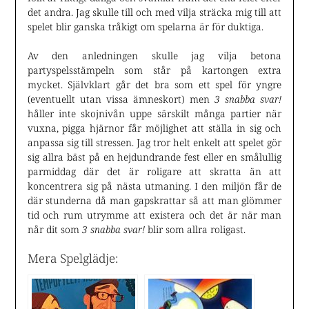
det andra. Jag skulle till och med vilja sträcka mig till att
spelet blir ganska tråkigt om spelarna är för duktiga.
Av den anledningen skulle jag vilja betona
partyspelsstämpeln som står på kartongen extra
mycket. Självklart går det bra som ett spel för yngre
(eventuellt utan vissa ämneskort) men
3 snabba svar!
håller inte skojnivån uppe särskilt många partier när
vuxna, pigga hjärnor får möjlighet att ställa in sig och
anpassa sig till stressen. Jag tror helt enkelt att spelet gör
sig allra bäst på en hejdundrande fest eller en smålullig
parmiddag där det är roligare att skratta än att
koncentrera sig på nästa utmaning. I den miljön får de
där stunderna då man gapskrattar så att man glömmer
tid och rum utrymme att existera och det är när man
når dit som
3 snabba svar!
blir som allra roligast.
Mera Spelglädje: