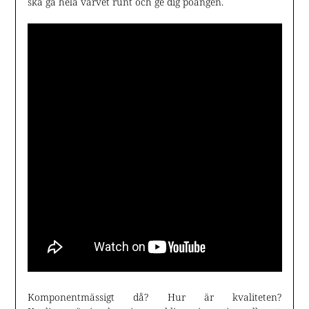
ska gå hela varvet runt och ge dig poängen.
Komponentmässigt då? Hur är kvaliteten?