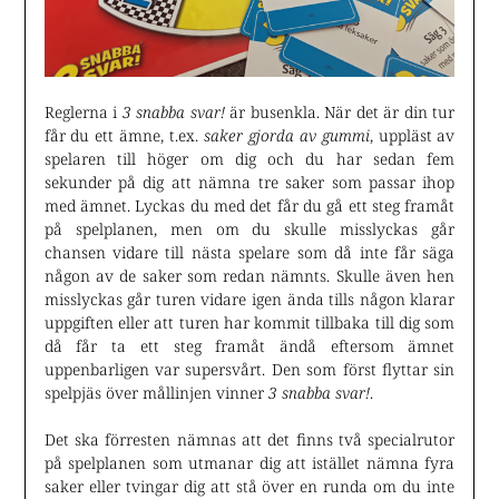
Reglerna i
3 snabba svar!
är busenkla. När det är din tur
får du ett ämne, t.ex.
saker gjorda av gummi
, uppläst av
spelaren till höger om dig och du har sedan fem
sekunder på dig att nämna tre saker som passar ihop
med ämnet. Lyckas du med det får du gå ett steg framåt
på spelplanen, men om du skulle misslyckas går
chansen vidare till nästa spelare som då inte får säga
någon av de saker som redan nämnts. Skulle även hen
misslyckas går turen vidare igen ända tills någon klarar
uppgiften eller att turen har kommit tillbaka till dig som
då får ta ett steg framåt ändå eftersom ämnet
uppenbarligen var supersvårt. Den som först flyttar sin
spelpjäs över mållinjen vinner
3 snabba svar!
.
Det ska förresten nämnas att det finns två specialrutor
på spelplanen som utmanar dig att istället nämna fyra
saker eller tvingar dig att stå över en runda om du inte