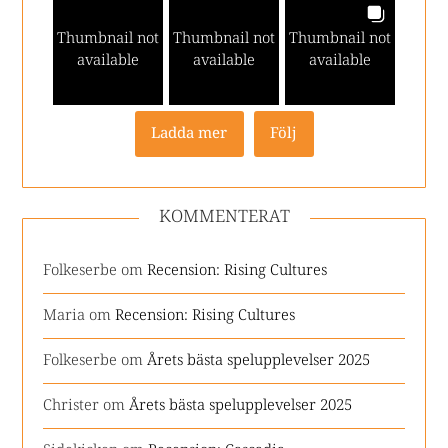
Thumbnail not
Thumbnail not
Thumbnail not
available
available
available
Ladda mer
Följ
KOMMENTERAT
Folkeserbe
om
Recension: Rising Cultures
Maria
om
Recension: Rising Cultures
Folkeserbe
om
Årets bästa spelupplevelser 2025
Christer
om
Årets bästa spelupplevelser 2025