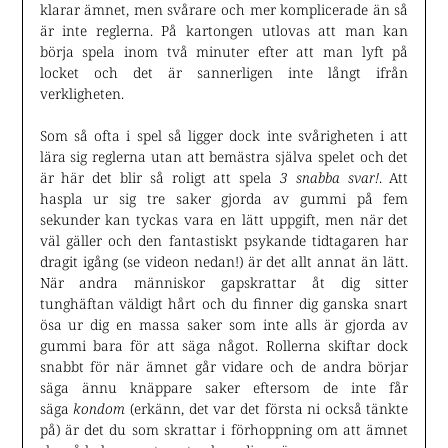
klarar ämnet, men svårare och mer komplicerade än så
är inte reglerna. På kartongen utlovas att man kan
börja spela inom två minuter efter att man lyft på
locket och det är sannerligen inte långt ifrån
verkligheten.
Som så ofta i spel så ligger dock inte svårigheten i att
lära sig reglerna utan att bemästra själva spelet och det
är här det blir så roligt att spela
3 snabba svar!
. Att
haspla ur sig tre saker gjorda av gummi på fem
sekunder kan tyckas vara en lätt uppgift, men när det
väl gäller och den fantastiskt psykande tidtagaren har
dragit igång (se videon nedan!) är det allt annat än lätt.
När andra människor gapskrattar åt dig sitter
tunghäftan väldigt hårt och du finner dig ganska snart
ösa ur dig en massa saker som inte alls är gjorda av
gummi bara för att säga något. Rollerna skiftar dock
snabbt för när ämnet går vidare och de andra börjar
säga ännu knäppare saker eftersom de inte får
säga
kondom
(erkänn, det var det första ni också tänkte
på) är det du som skrattar i förhoppning om att ämnet