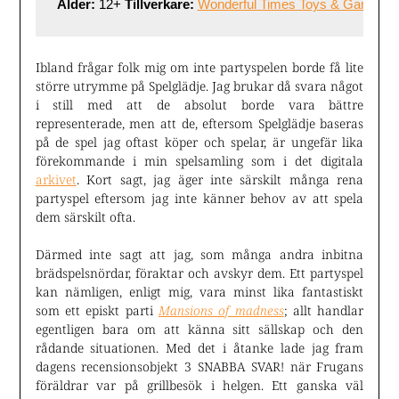
Ålder:
 12+ 
Tillverkare:
Wonderful Times Toys & Games
Ibland frågar folk mig om inte partyspelen borde få lite
större utrymme på Spelglädje. Jag brukar då svara något
i still med att de absolut borde vara bättre
representerade, men att de, eftersom Spelglädje baseras
på de spel jag oftast köper och spelar, är ungefär lika
förekommande i min spelsamling som i det digitala
arkivet
. Kort sagt, jag äger inte särskilt många rena
partyspel eftersom jag inte känner behov av att spela
dem särskilt ofta.
Därmed inte sagt att jag, som många andra inbitna
brädspelsnördar, föraktar och avskyr dem. Ett partyspel
kan nämligen, enligt mig, vara minst lika fantastiskt
som ett episkt parti
Mansions of madness
; allt handlar
egentligen bara om att känna sitt sällskap och den
rådande situationen. Med det i åtanke lade jag fram
dagens recensionsobjekt 3 SNABBA SVAR! när Frugans
föräldrar var på grillbesök i helgen. Ett ganska väl