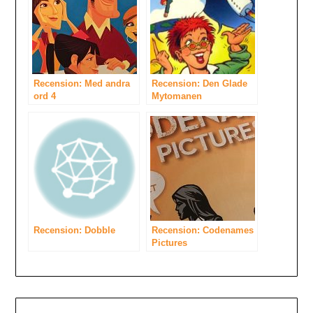
Recension: Med andra
Recension: Den Glade
ord 4
Mytomanen
Recension: Dobble
Recension: Codenames
Pictures