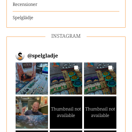
Recensioner
Spelglädje
INSTAGRAM
@
spelgladje
Thumbnail not
Thumbnail not
available
available