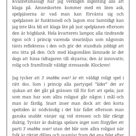
Kvalitetsmässigt har jag verkligen ingenting alls att
klaga på. Ämneskorten kommer med en liten ask,
spelpjäserna är vad man kan förvänta sig och
spelplanen är funktionell och lagom stor. Samtidigt kan
jag inte låta bli att klaga lite på just spelplanen eftersom
den är högblank. Hela kvarterets lampor, alla tindrande
ögon och i princip varenda stearinljus som någonsin
tänts reflekteras i den och gör det stundtals jobbigt att
ens titta på den. Och med klagomålen lämnade är det
dags att hissa tidtagaren till skyarna; den är innovativ,
rolig och framförallt väldigt stressande. Klockren!
Jag tycker att
3 snabba svar!
är ett väldigt roligt spel i
rätt dos. Som i princip alla partyspel ”lider” det av
sjukan att det går på gränsen till för fort att spela; just
som man har som allra roligast går någon i mål och
man är färdig. Snart inser man dock att den korta
speltiden är nödvändig i det här fallet eftersom man
ganska snabbt vänjer sig vid stressen och blir riktigt
duktig. Tyvärr är duktiga spelare inget som förgyller ett
parti
3 snabba svar!
utan det blir som allra roligast när
folk är riktigt dåliga och svamlar fram det ena felet efter