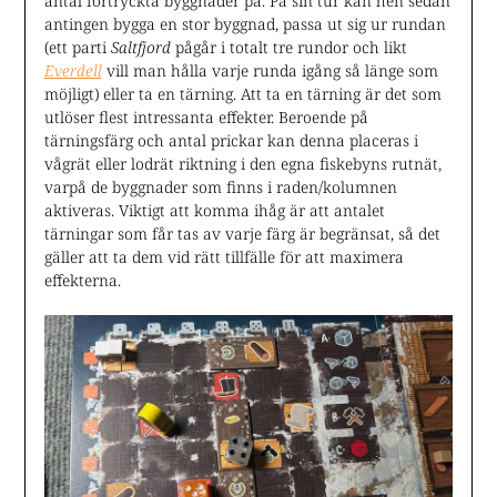
antal förtryckta byggnader på. På sin tur kan hen sedan
antingen bygga en stor byggnad, passa ut sig ur rundan
(ett parti
Saltfjord
pågår i totalt tre rundor och likt
Everdell
vill man hålla varje runda igång så länge som
möjligt) eller ta en tärning. Att ta en tärning är det som
utlöser flest intressanta effekter. Beroende på
tärningsfärg och antal prickar kan denna placeras i
vågrät eller lodrät riktning i den egna fiskebyns rutnät,
varpå de byggnader som finns i raden/kolumnen
aktiveras. Viktigt att komma ihåg är att antalet
tärningar som får tas av varje färg är begränsat, så det
gäller att ta dem vid rätt tillfälle för att maximera
effekterna.