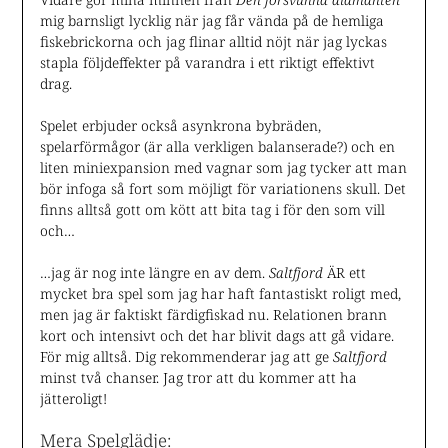
mig barnsligt lycklig när jag får vända på de hemliga
fiskebrickorna och jag flinar alltid nöjt när jag lyckas
stapla följdeffekter på varandra i ett riktigt effektivt
drag.
Spelet erbjuder också asynkrona bybräden,
spelarförmågor (är alla verkligen balanserade?) och en
liten miniexpansion med vagnar som jag tycker att man
bör infoga så fort som möjligt för variationens skull. Det
finns alltså gott om kött att bita tag i för den som vill
och…
…jag är nog inte längre en av dem.
Saltfjord
ÄR ett
mycket bra spel som jag har haft fantastiskt roligt med,
men jag är faktiskt färdigfiskad nu. Relationen brann
kort och intensivt och det har blivit dags att gå vidare.
För mig alltså. Dig rekommenderar jag att ge
Saltfjord
minst två chanser. Jag tror att du kommer att ha
jätteroligt!
Mera Spelglädje: