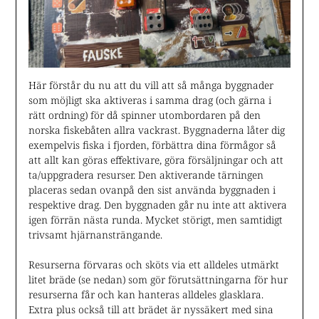
Här förstår du nu att du vill att så många byggnader
som möjligt ska aktiveras i samma drag (och gärna i
rätt ordning) för då spinner utombordaren på den
norska fiskebåten allra vackrast. Byggnaderna låter dig
exempelvis fiska i fjorden, förbättra dina förmågor så
att allt kan göras effektivare, göra försäljningar och att
ta/uppgradera resurser. Den aktiverande tärningen
placeras sedan ovanpå den sist använda byggnaden i
respektive drag. Den byggnaden går nu inte att aktivera
igen förrän nästa runda. Mycket störigt, men samtidigt
trivsamt hjärnansträngande.
Resurserna förvaras och sköts via ett alldeles utmärkt
litet bräde (se nedan) som gör förutsättningarna för hur
resurserna får och kan hanteras alldeles glasklara.
Extra plus också till att brädet är nyssäkert med sina