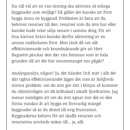
Du vill väl att en viss tärning ska aktivera så många
byggnader som möjligt? Då gäller det kanske att först
bygga ännu en byggnad. Problemet är bara att du
behöver resurser till den; resurser som du inte har eller
kanske hade velat sälja senare i samma drag. För att
lösa härvan krävs kanske därför aktivering av en
annan rad/kolumn först. Men tänk då om allt
effektiviserande och krumbuktande gör att Herr
Baguette plockar den där vita femman som är hela
grunden till att det här resonemanget ens pågår?
Analysparalys, någon? Ja, det händer. Och mitt i allt det
där tighta effektiviserandet ligger det som är
Saltfjords
största problem: om du inte gör rätt i början så kommer
du obönhörligen att bli kölhalad i iskallt fjordvatten. Jag
menar nämligen att om du inte ägnar stor del av den
första rundan åt att bygga en försvarlig mängd
byggnader så är du dömd till evig frustration.
Byggnaderna behövs för att skaffa resurser och
resurserna används sedan till… ja, allt.