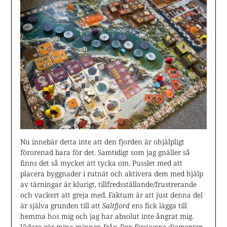
Nu innebär detta inte att den fjorden är ohjälpligt
förorenad bara för det. Samtidigt som jag gnäller så
finns det så mycket att tycka om. Pusslet med att
placera byggnader i rutnät och aktivera dem med hjälp
av tärningar är klurigt, tillfredsställande/frustrerande
och vackert att greja med. Faktum är att just denna del
är själva grunden till att
Saltfjord
ens fick lägga till
hemma hos mig och jag har absolut inte ångrat mig.
Vidare gör mina minnen från
Den försvunna diamanten