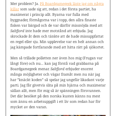
Mer problem? Ja.
På Boardgamegeek läste jag om några
killar
som sade sig att, redan i det första partiet, ha
maximerat i princip allt. Byarna var fulla med
byggnader, förmågorna var i topp, den allra finaste
fisken var bärgad och de var därför missnöjda med att
Saltfjord
inte hade mer motstånd att erbjuda. Jag
skrockade åt dem och tänkte att de hade missuppfattat
en regel eller sju. Min upplevelse var en helt annan och
jag kämpade fortfarande med att hitta rätt på sjökortet.
Men så trillade polletten ner även hos mig (Frugan var
långt före) och nu… kan jag förstå vad grabbarna på
Boardgamegeek menar.
Saltfjord
erbjuder enormt
många möjligheter och vägar framåt men nu när jag
har ”knäckt koden” så spelar jag ungefär likadant varje
parti. Jag får givetvis slita på min hjärna och maximerar
sällan allt, men för mig så är spänningen försvunnen.
Det där besöket på den norska kusten känns nu mest
som ännu en arbetsuppgift i ett liv som redan har för
mycket av den varan.