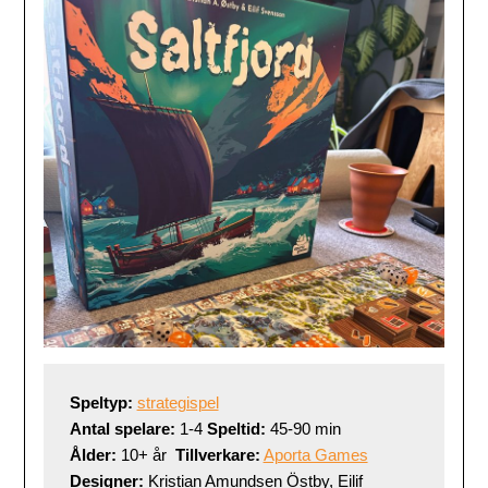
Speltyp:
strategispel
Antal spelare:
 1-4 
Speltid:
 45-90 min
Ålder:
 10+ år  
Tillverkare:
Aporta Games
Designer:
 Kristian Amundsen Östby, Eilif 