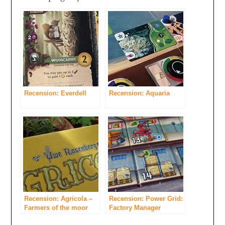
Recension: Everdell
Recension: Aquaria
Recension: Agricola –
Recension: Power Grid:
Farmers of the moor
Factory Manager
(exp)