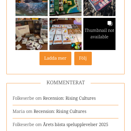
Thumbnail not
available
Ladda mer
Följ
KOMMENTERAT
Folkeserbe
om
Recension: Rising Cultures
Maria
om
Recension: Rising Cultures
Folkeserbe
om
Årets bästa spelupplevelser 2025