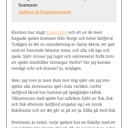
Svensson 
Saltfjord på Boardgamegeek
Klockan har slagit
Essen 2024
och ett av de mest
hajpade spelen kommer från Norge och heter
Saltfjord.
Tydligen är det en omarbetning av
Santa Maria
, ett spel
med ett historiskt belastat tema, och alla vill äga och
spela. Själv strosar jag lugnt och ointresserat förbi trots
att spelet innehåller tärningar. Varför? Var jag kanske
onödigt svår och kräsen? Ja, möjligen.
Men, jag vore ju mest dum mot mig själv om jag inte
spelar alla intressanta spel i hela världen, varför
Saltfjord
likväl har hamnat på Spelglädjes tallrik.
Tillsammans med spelet har tallriken fyllts av fisk, fisk
och fisk eftersom
Saltfjord
utspelar sig i en norsk
fiskehamn och att det går ut på att ja, hålla på med fisk.
Premissen är enkel: varje spelare har en fiskeby med ett