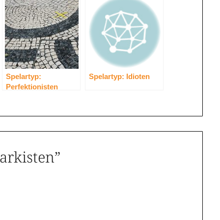
Spelartyp:
Spelartyp: Idioten
Perfektionisten
arkisten
”