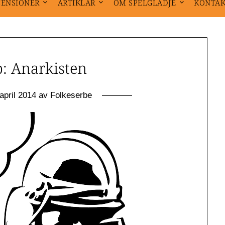
CENSIONER
ARTIKLAR
OM SPELGLÄDJE
KONTA
p: Anarkisten
april 2014
av
Folkeserbe