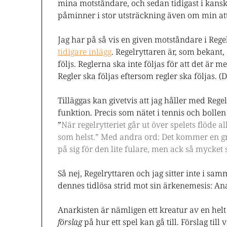
mina motståndare, och sedan tidigast i kanske tr
påminner i stor utsträckning även om min atti
Jag har på så vis en given motståndare i Rege
tidigare inlägg
. Regelryttaren är, som bekant, 
följs. Reglerna ska inte följas för att det är mes
Regler ska följas eftersom regler ska följas. (De
Tilläggas kan givetvis att jag håller med Rege
funktion. Precis som nätet i tennis och bollen
”
När regelrytteriet går ut över spelets flöde a
som helst.” Med andra ord: Det kommer en gr
på sig för den lite fulare, men ack så mycke
Så nej, Regelryttaren och jag sitter inte i sam
dennes tidlösa strid mot sin ärkenemesis: An
Anarkisten är nämligen ett kreatur av en helt
förslag
på hur ett spel kan gå till. Förslag t