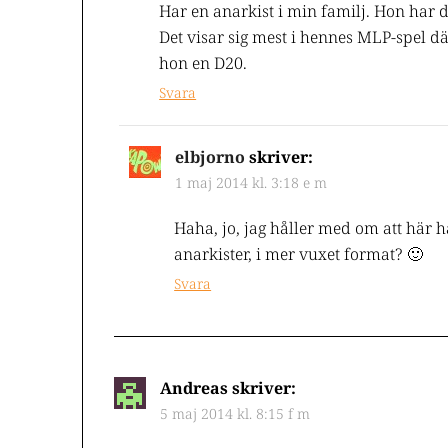
Har en anarkist i min familj. Hon har 
Det visar sig mest i hennes MLP-spel dä
hon en D20.
Svara
elbjorno
skriver:
1 maj 2014 kl. 3:18 e m
Haha, jo, jag håller med om att här h
anarkister, i mer vuxet format? 🙂
Svara
Andreas
skriver:
5 maj 2014 kl. 8:15 f m