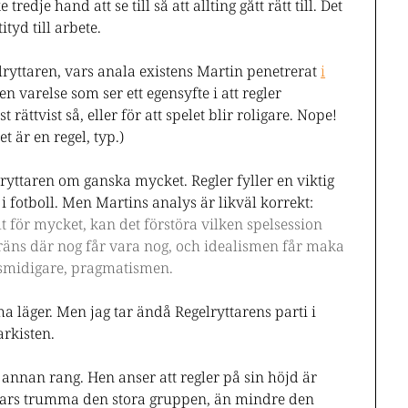
edje hand att se till så att allting gått rätt till. Det
tyd till arbete.
lryttaren, vars anala existens Martin penetrerat
i
en varelse som ser ett egensyfte i att regler
t rättvist så, eller för att spelet blir roligare. Nope!
t är en regel, typ.)
lryttaren om ganska mycket. Regler fyller en viktig
 i fotboll. Men Martins analys är likväl korrekt:
llt för mycket, kan det förstöra vilken spelsession
äns där nog får vara nog, och idealismen får maka
t smidigare, pragmatismen.
ma läger. Men jag tar ändå Regelryttarens parti i
arkisten.
 annan rang. Hen anser att regler på sin höjd är
ill vars trumma den stora gruppen, än mindre den