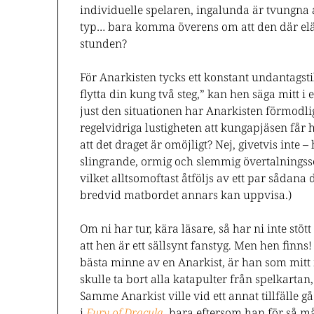
individuelle spelaren, ingalunda är tvungna a
typ… bara komma överens om att den där eländ
stunden?
För Anarkisten tycks ett konstant undantagsti
flytta din kung två steg,” kan hen säga mitt i 
just den situationen har Anarkisten förmodli
regelvidriga lustigheten att kungapjäsen får 
att det draget är omöjligt? Nej, givetvis inte –
slingrande, ormig och slemmig övertalningsse
vilket alltsomoftast åtföljs av ett par såda
bredvid matbordet annars kan uppvisa.)
Om ni har tur, kära läsare, så har ni inte stö
att hen är ett sällsynt fanstyg. Men hen finns
bästa minne av en Anarkist, är han som mitt i
skulle ta bort alla katapulter från spelkartan, 
Samme Anarkist ville vid ett annat tillfälle 
i
Fury of Dracula
, bara eftersom han för så m