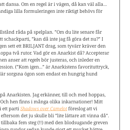
tt dansa. Om en regel är i vägen, då kan väl alla…
iga lilla formuleringen inte riktigt behövs för
llstånd råda på spelplan. ”Om du lite senare får
ett schackparti, ”kan då inte jag få göra det nu?” I
gen sett ett BRILJANT drag, som tyvärr kräver den
hoppa två rutor. Vad gör en Anarkist då? Accepterar
 hen anser att
regeln
bör justeras, och inleder en
ssion. (”Kom igen…” är Anarkistens favorituttryck,
na där sorgsna ögon som endast en hungrig hund
tt på Anarkisten. Jag erkänner, till och med hoppas,
! Och hen finns i många olika inkarnationer! Mitt
 ett parti
Shadows over Camelot
föreslog att vi
eftersom det ju skulle bli ”lite lättare att vinna då”.
gå tillbaka fem steg (!!) med den blodsugande greven
ånga rundor sedan kunde gjort ett mycket bättre