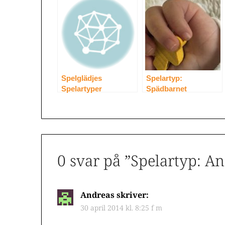
Spelglädjes
Spelartyp:
Spelartyper
Spädbarnet
0 svar på ”
Spelartyp: An
Andreas
skriver:
30 april 2014 kl. 8:25 f m