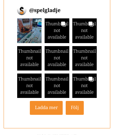
@
spelgladje
Thumbnail
Thumbnail
not
not
available
available
Thumbnail
Thumbnail
Thumbnail
not
not
not
available
available
available
Thumbnail
Thumbnail
Thumbnail
not
not
not
available
available
available
Ladda mer
Följ