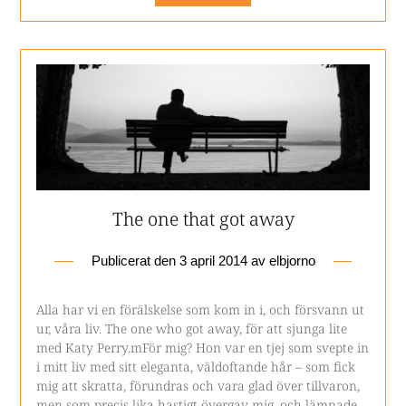
The one that got away
Publicerat den
3 april 2014
av
elbjorno
Alla har vi en förälskelse som kom in i, och försvann ut
ur, våra liv. The one who got away, för att sjunga lite
med Katy Perry.mFör mig? Hon var en tjej som svepte in
i mitt liv med sitt eleganta, väldoftande hår – som fick
mig att skratta, förundras och vara glad över tillvaron,
men som precis lika hastigt övergav mig, och lämnade