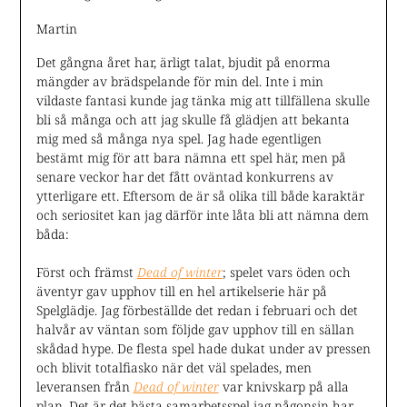
Martin
Det gångna året har, ärligt talat, bjudit på enorma
mängder av brädspelande för min del. Inte i min
vildaste fantasi kunde jag tänka mig att tillfällena skulle
bli så många och att jag skulle få glädjen att bekanta
mig med så många nya spel. Jag hade egentligen
bestämt mig för att bara nämna ett spel här, men på
senare veckor har det fått oväntad konkurrens av
ytterligare ett. Eftersom de är så olika till både karaktär
och seriositet kan jag därför inte låta bli att nämna dem
båda:
Först och främst
Dead of winter
; spelet vars öden och
äventyr gav upphov till en hel artikelserie här på
Spelglädje. Jag förbeställde det redan i februari och det
halvår av väntan som följde gav upphov till en sällan
skådad hype. De flesta spel hade dukat under av pressen
och blivit totalfiasko när det väl spelades, men
leveransen från
Dead of winter
var knivskarp på alla
plan. Det är det bästa samarbetsspel jag någonsin har