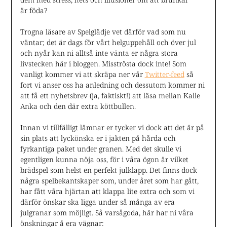
är föda?
Trogna läsare av Spelglädje vet därför vad som nu
väntar; det är dags för vårt helguppehåll och över jul
och nyår kan ni alltså inte vänta er några stora
livstecken här i bloggen. Misströsta dock inte! Som
vanligt kommer vi att skräpa ner vår
Twitter-feed
så
fort vi anser oss ha anledning och dessutom kommer ni
att få ett nyhetsbrev (ja, faktiskt!) att läsa mellan Kalle
Anka och den där extra köttbullen.
Innan vi tillfälligt lämnar er tycker vi dock att det är på
sin plats att lyckönska er i jakten på hårda och
fyrkantiga paket under granen. Med det skulle vi
egentligen kunna nöja oss, för i våra ögon är vilket
brädspel som helst en perfekt julklapp. Det finns dock
några spelbekantskaper som, under året som har gått,
har fått våra hjärtan att klappa lite extra och som vi
därför önskar ska ligga under så många av era
julgranar som möjligt. Så varsågoda, här har ni våra
önskningar å era vägnar: