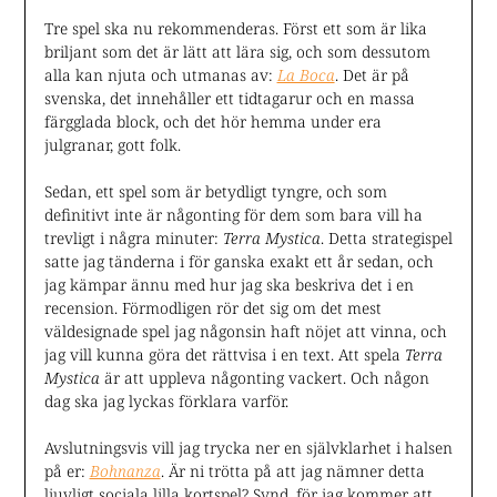
Tre spel ska nu rekommenderas. Först ett som är lika
briljant som det är lätt att lära sig, och som dessutom
alla kan njuta och utmanas av:
La Boca
. Det är på
svenska, det innehåller ett tidtagarur och en massa
färgglada block, och det hör hemma under era
julgranar, gott folk.
Sedan, ett spel som är betydligt tyngre, och som
definitivt inte är någonting för dem som bara vill ha
trevligt i några minuter:
Terra Mystica
. Detta strategispel
satte jag tänderna i för ganska exakt ett år sedan, och
jag kämpar ännu med hur jag ska beskriva det i en
recension. Förmodligen rör det sig om det mest
väldesignade spel jag någonsin haft nöjet att vinna, och
jag vill kunna göra det rättvisa i en text. Att spela
Terra
Mystica
är att uppleva någonting vackert. Och någon
dag ska jag lyckas förklara varför.
Avslutningsvis vill jag trycka ner en självklarhet i halsen
på er:
Bohnanza
. Är ni trötta på att jag nämner detta
ljuvligt sociala lilla kortspel? Synd, för jag kommer att