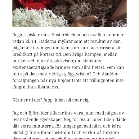
Regnet piskar mot fönsterbläcken och kvällen kommer
redan kl. 14. Städerna myllrar som ett resultat av den
pågående tävlingen om vem som kan övertrassera sitt
kreditkort på kortast tid. Den årliga kampen, mellan
butiker och djurrättsaktivister, om skinkans
existensberättigande brinner som allra hetast. Vem kan
hitta på den mest vidriga glöggtwisten? Och Aladdin-
försäljningen når nya höjder trots att trillingnöten inte
längre finns ibland oss.
Känner ni det? Japp, julen närmar sig.
Jag och Björn identifierar inte våra jular med någon av
ovanstående egenskaper. Nej, för oss är julen tiden då de
där extra minuterna för umgänge med nära och kära
plötsligt finns (brädspelstajm!) och varför då förstöra
dem med stress, hets och illusioner om att brunkål