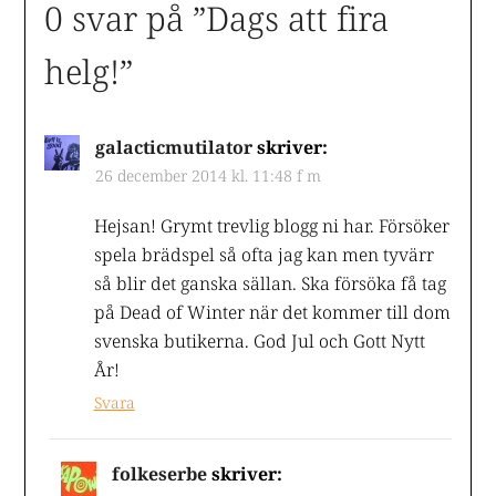
0 svar på ”
Dags att fira
helg!
”
galacticmutilator
skriver:
26 december 2014 kl. 11:48 f m
Hejsan! Grymt trevlig blogg ni har. Försöker
spela brädspel så ofta jag kan men tyvärr
så blir det ganska sällan. Ska försöka få tag
på Dead of Winter när det kommer till dom
svenska butikerna. God Jul och Gott Nytt
År!
Svara
folkeserbe
skriver: