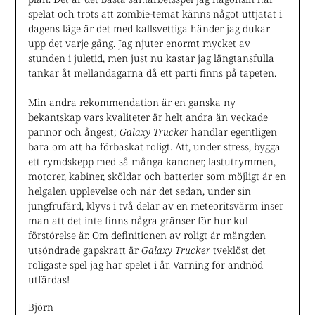
spelat och trots att zombie-temat känns något uttjatat i
dagens läge är det med kallsvettiga händer jag dukar
upp det varje gång. Jag njuter enormt mycket av
stunden i juletid, men just nu kastar jag längtansfulla
tankar åt mellandagarna då ett parti finns på tapeten.
Min andra rekommendation är en ganska ny
bekantskap vars kvaliteter är helt andra än veckade
pannor och ångest;
Galaxy Trucker
handlar egentligen
bara om att ha förbaskat roligt. Att, under stress, bygga
ett rymdskepp med så många kanoner, lastutrymmen,
motorer, kabiner, sköldar och batterier som möjligt är en
helgalen upplevelse och när det sedan, under sin
jungfrufärd, klyvs i två delar av en meteoritsvärm inser
man att det inte finns några gränser för hur kul
förstörelse är. Om definitionen av roligt är mängden
utsöndrade gapskratt är
Galaxy Trucker
tveklöst det
roligaste spel jag har spelet i år. Varning för andnöd
utfärdas!
Björn