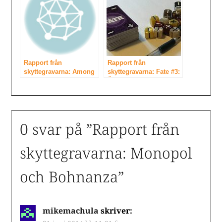
Rapport från
Rapport från
skyttegravarna: Among
skyttegravarna: Fate #3:
Nobles och Burgle bros
Äventyret
0 svar på ”
Rapport från
skyttegravarna: Monopol
och Bohnanza
”
mikemachula
skriver: