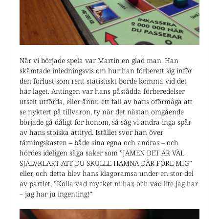
När vi började spela var Martin en glad man. Han
skämtade inledningsvis om hur han förberett sig inför
den förlust som rent statistiskt borde komma vid det
här laget. Antingen var hans påstådda förberedelser
utselt utförda, eller ännu ett fall av hans oförmåga att
se nyktert på tillvaron, ty när det nästan omgående
började gå dåligt för honom, så såg vi andra inga spår
av hans stoiska attityd. Istället svor han över
tärningskasten – både sina egna och andras – och
hördes ideligen säga saker som ”JAMEN DET ÄR VÄL
SJÄLVKLART ATT DU SKULLE HAMNA DÄR FÖRE MIG”
eller, och detta blev hans klagoramsa under en stor del
av partiet, ”Kolla vad mycket ni har, och vad lite jag har
– jag har ju ingenting!”