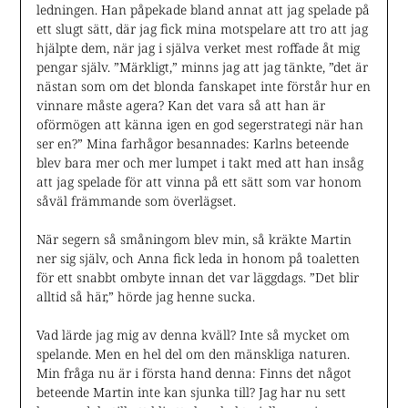
ledningen. Han påpekade bland annat att jag spelade på
ett slugt sätt, där jag fick mina motspelare att tro att jag
hjälpte dem, när jag i själva verket mest roffade åt mig
pengar själv. ”Märkligt,” minns jag att jag tänkte, ”det är
nästan som om det blonda fanskapet inte förstår hur en
vinnare måste agera? Kan det vara så att han är
oförmögen att känna igen en god segerstrategi när han
ser en?” Mina farhågor besannades: Karlns beteende
blev bara mer och mer lumpet i takt med att han insåg
att jag spelade för att vinna på ett sätt som var honom
såväl främmande som överlägset.
När segern så småningom blev min, så kräkte Martin
ner sig själv, och Anna fick leda in honom på toaletten
för ett snabbt ombyte innan det var läggdags. ”Det blir
alltid så här,” hörde jag henne sucka.
Vad lärde jag mig av denna kväll? Inte så mycket om
spelande. Men en hel del om den mänskliga naturen.
Min fråga nu är i första hand denna: Finns det något
beteende Martin inte kan sjunka till? Jag har nu sett