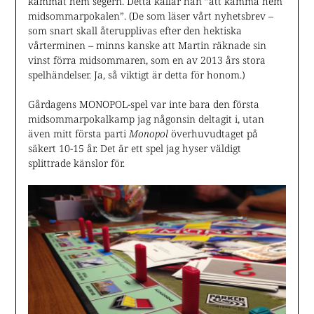
kammat hem segern. Detta kallar han ”att kamma hem
midsommarpokalen”. (De som läser vårt nyhetsbrev –
som snart skall återupplivas efter den hektiska
vårterminen – minns kanske att Martin räknade sin
vinst förra midsommaren, som en av 2013 års stora
spelhändelser. Ja, så viktigt är detta för honom.)
Gårdagens MONOPOL-spel var inte bara den första
midsommarpokalkamp jag någonsin deltagit i, utan
även mitt första parti
Monopol
överhuvudtaget på
säkert 10-15 år. Det är ett spel jag hyser väldigt
splittrade känslor för.