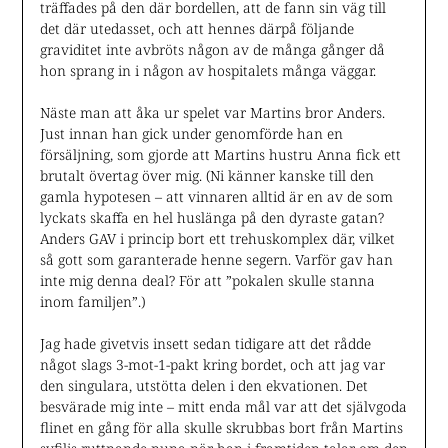
träffades på den där bordellen, att de fann sin väg till
det där utedasset, och att hennes därpå följande
graviditet inte avbröts någon av de många gånger då
hon sprang in i någon av hospitalets många väggar.
Näste man att åka ur spelet var Martins bror Anders.
Just innan han gick under genomförde han en
försäljning, som gjorde att Martins hustru Anna fick ett
brutalt övertag över mig. (Ni känner kanske till den
gamla hypotesen – att vinnaren alltid är en av de som
lyckats skaffa en hel huslänga på den dyraste gatan?
Anders GAV i princip bort ett trehuskomplex där, vilket
så gott som garanterade henne segern. Varför gav han
inte mig denna deal? För att ”pokalen skulle stanna
inom familjen”.)
Jag hade givetvis insett sedan tidigare att det rådde
något slags 3-mot-1-pakt kring bordet, och att jag var
den singulara, utstötta delen i den ekvationen. Det
besvärade mig inte – mitt enda mål var att det självgoda
flinet en gång för alla skulle skrubbas bort från Martins