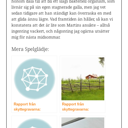
honom dala till att bli ett slags bakteriell organism, som
livnär sig på sin egen stagnerade galla, men jag vet
sedan tidigare att han ständigt kan överraska en med
att glida ännu lägre. Vad framtiden än håller, så kan vi
konstatera att det är lite som Martins ansikte – alltså
ingenting vackert, och någonting jag ogärna utsätter
mig för nästa midsommar.
Mera Spelglädje:
Rapport från
Rapport från
skyttegravarna:
skyttegravarna:
Midsommarpokalen
Midsommarpokalen
2015
2016