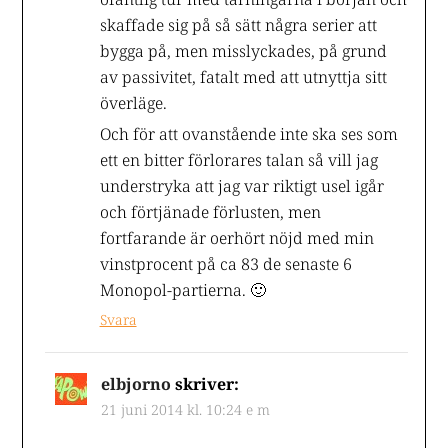
ofantlig tur med tärningarna i början och
skaffade sig på så sätt några serier att
bygga på, men misslyckades, på grund
av passivitet, fatalt med att utnyttja sitt
överläge.
Och för att ovanstående inte ska ses som
ett en bitter förlorares talan så vill jag
understryka att jag var riktigt usel igår
och förtjänade förlusten, men
fortfarande är oerhört nöjd med min
vinstprocent på ca 83 de senaste 6
Monopol-partierna. 🙂
Svara
elbjorno
skriver:
21 juni 2014 kl. 10:24 e m