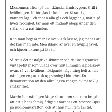
Midsommarafton på den skånska landsbygden. Grill i
kvällningen. Nubbeglas i aftonljuset. Skratt i goda
vänners lag. Och innan alla går och lägger sig, mätta på
livets frodighet, tar man ett midnattsdopp under den
stjärnklara natthimlen.
Kan man begära mer av livet? Ack läsare, jag menar att
det kan man inte. Men ibland är livet en hygglig jävel,
och bjuder liksom på lite till.
Så trots det nostalgiska skimmer och det instagramska
vintage-filter som vilade över tillställningen jag beskrev
ovan, så var kvällens höjdpunkt någonting helt annat –
nämligen en patetisk uppvisning i bitterhet. En
demonstration av den allra lägsta rangen av mänsklig
småsinthet.
Martin har nämligen länge skrutit om sin stora bragd –
att det, i hans familj, årligen anordnas ett
Monopol
-spel
på midsommarafton, och att han nu, i fem års tid,