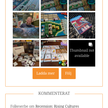
Thumbnail not
available
Ladda mer
Följ
KOMMENTERAT
Folkeserbe
om
Recension: Rising Cultures