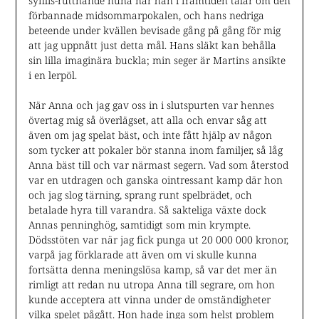
syfilis-ruttnande nuna när han i framtiden talar om den
förbannade midsommarpokalen, och hans nedriga
beteende under kvällen bevisade gång på gång för mig
att jag uppnått just detta mål. Hans släkt kan behålla
sin lilla imaginära buckla; min seger är Martins ansikte
i en lerpöl.
När Anna och jag gav oss in i slutspurten var hennes
övertag mig så överlägset, att alla och envar såg att
även om jag spelat bäst, och inte fått hjälp av någon
som tycker att pokaler bör stanna inom familjer, så låg
Anna bäst till och var närmast segern. Vad som återstod
var en utdragen och ganska ointressant kamp där hon
och jag slog tärning, sprang runt spelbrädet, och
betalade hyra till varandra. Så sakteliga växte dock
Annas penninghög, samtidigt som min krympte.
Dödsstöten var när jag fick punga ut 20 000 000 kronor,
varpå jag förklarade att även om vi skulle kunna
fortsätta denna meningslösa kamp, så var det mer än
rimligt att redan nu utropa Anna till segrare, om hon
kunde acceptera att vinna under de omständigheter
vilka spelet pågått. Hon hade inga som helst problem